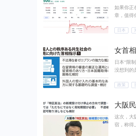
如果你正
章，值得你认真看一遍。 
安机器人
日本
市三天市值
日本“限
没想到的
段”！ 她亲自主持会议，要求核查外国人在日本境内的土地与房产
政策
持有状况、严查国籍信
新政策方案
这次，大阪民宿
宿，称得上
潜力大，