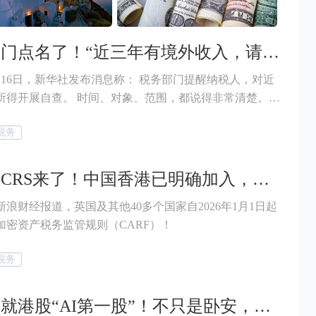
税务部门点名了！“近三年有境外收入，请自查”！
6日，新华社发布消息称： 税务部门提醒纳税人，对近
 时间、对象、范围，都说得非常清楚。
句普通的“合规提醒”，而是一次非常明确、且有时间窗口
税务
交换的深化推进，全球税务透明化
逆转的大趋势。如果你是中国税收居民，并且近三年内有
红、股票交易等境外收入，那你可得注意起来了！ 那么
币圈版CRS来了！中国香港已明确加入，大陆尚未纳入体系！
什么？哪些境外所得应纳税？应该如何进行申报？境外炒股
浪财经报道，英国及其他40多个国家自2026年1月1日起
计税？不申报会面临什么后果？赶紧跟着小帮一起了解起
加密资产税务监管规则（CARF）！
税务
十年造就港股“AI第一股”！不只是卧安，传音、名创出海第一步都是......