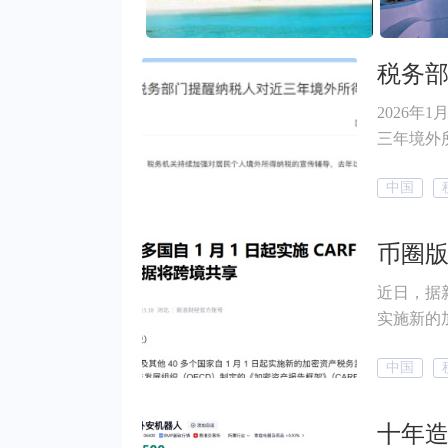
2026年1月1
三年境外所得开展自查。
这不是一
中国
指向的政策信号。 随着CRS数据
已成不可
投资、分
CRS是
近日，据新
盈亏如何
实施新的
来
中国