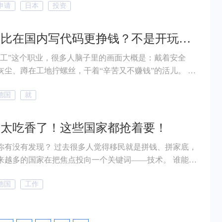
申请
日本
投资
成为中国人“扎堆开民宿”的主要城市。再加上2025大阪世
赌场的双重加持，民宿市场更是火热。 然而就在一片繁
突然泼了下来。 据日本关西电视台报道，针对频
拧螺丝比在国内写代码更挣钱？不是开玩笑！
诉的特区民宿，大阪市正式决定从2026年5月30日起，暂
电工”这个职业，很多人脑子里的画面大概是：戴着安全
的特区民宿申请！
灰尘、蹲在工地拧螺丝，干着“辛苦又不赚钱”的活儿。 但
，可完全不一样。 在这个实用主义国家，拧螺丝
德国
就
，反而可能比在国内写代码的人更挣钱！ 没错，小帮没
根据德国经济研究所(IW)的最新研究显示，德国技术工人
计将显著恶化，到2028年，预计将有76.8万个专业岗位
术太吃香了！这些国家都抢着要！
缺口较2024年报告的48.7万个平均缺口大幅增加！全国
 过去很多人觉得移民就是拼钱、拼家底，
都在“缺人”！
越多的国家在把焦点投向一个关键词——技术。 谁能补
位的空白、谁能推动经济发展，谁才是各国政府最想要
德国
工作
”。