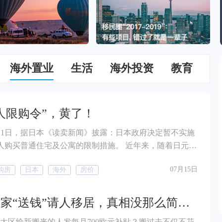
海外置业
生活
海外投资
教育
人限购令”，黄了！
年6月1日，据日本《读卖新闻》披露：日本政府决定暂不实施
人购买普通住宅及公寓的限制措施。 近年来，随着日元持
及东京房地产市场不断升温，来自中国、新加坡、美国等
07月15日
购房
日本
海外
房价
明显增加。日本东京、大阪等区域备受海外投资者关注，
上涨。 从去年开始，日本政界内部已经出现要求限制外国
声音。部分议员认为，海外资金的大量流入推高核心城市
这些国家“送钱”请人移居，真相没那么简单！
日本本地居民购房难度增加。
某大区给新搬来的人发每月700欧元补贴？搬过去不仅不花