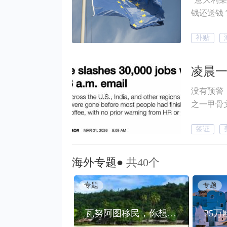
钱还送钱？” “希腊免费住，每月还补贴500欧！”
上，你可能
补贴
的吗？ 答案是：真的——但没你想的那么简单。 这里面有没有套
路，你适
没有预警
之一甲骨文
场裁员里
签证
为被裁，
找到新的
美国，是
海外专题●
共40个
工作？H
没有一条
专题
专题
作？
瓦努阿图移民，你想了解的都在这里