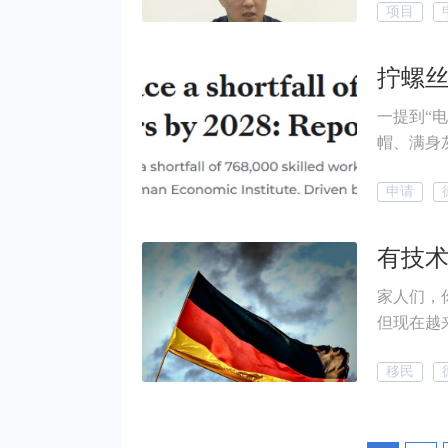
项目
策红利，
博会与梦洲
荣之下，一盆冷水
发纠纷投
一提到“
停受理新
帽、满身
你知道吗？在德国
申请
不仅不掉价
开玩笑。
短缺问题预
有技
空缺。这一
家人们，你有没有发现？
各行各业
但现在越来
上紧缺岗
移民
的“香饽饽