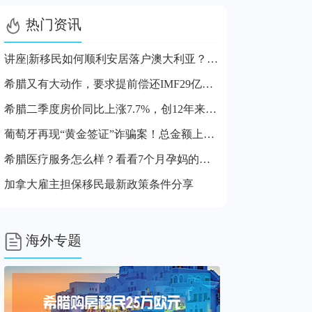

热门资讯
讲座|新移民如何顺利安居落户澳大利亚？步骤及注意事项解读
希腊又有大动作，要求提前偿还IMF29亿贷款，对投资者有啥影响?
希腊二季度房价同比上涨7.7%，创12年来最高纪录
葡萄牙再现“黄金签证”诈骗案！总金额上亿！
希腊医疗服务怎么样？看看7个月孕妈的就医体验就知道了
加拿大雇主担保移民最新政策条件分享

海外专题