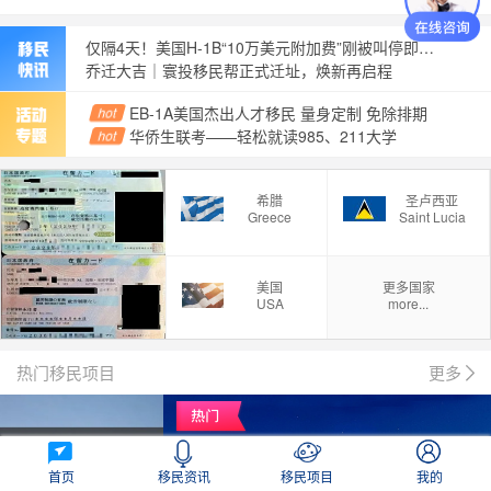
仅隔4天！美国H-1B“10万美元附加费”刚被叫停即遭上诉恢复，目前仍在征收！
乔迁大吉｜寰投移民帮正式迁址，焕新再启程
2026华侨生联考分数线出炉，四年首次降分！
EB-1A美国杰出人才移民 量身定制 免除排期
hot
6月30日就截止了，这件事再不做就晚了！
华侨生联考——轻松就读985、211大学
hot
美国留学生要遭罪了！
国际银行开户——不出国门，快速办理
hot
海量课程免费听，有钱人的烦恼一网打尽
希腊
圣卢西亚
经营管理签证新规官方32问全解读，3年缓冲期口径明确了
hot
Greece
Saint Lucia
美国
更多国家
USA
more...
热门移民项目
更多
首页
移民资讯
移民项目
我的