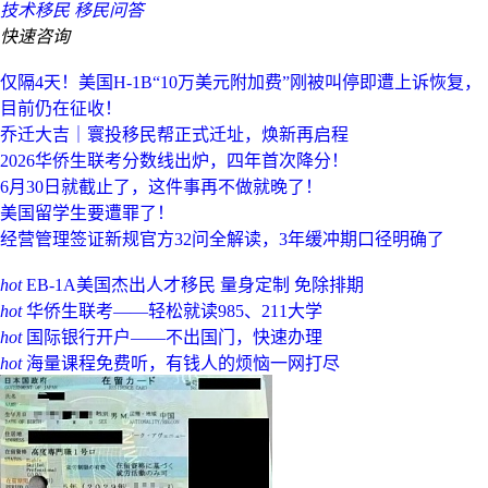
技术移民
移民问答
快速咨询
仅隔4天！美国H-1B“10万美元附加费”刚被叫停即遭上诉恢复，
目前仍在征收！
乔迁大吉｜寰投移民帮正式迁址，焕新再启程
2026华侨生联考分数线出炉，四年首次降分！
6月30日就截止了，这件事再不做就晚了！
美国留学生要遭罪了！
经营管理签证新规官方32问全解读，3年缓冲期口径明确了
hot
EB-1A美国杰出人才移民 量身定制 免除排期
hot
华侨生联考——轻松就读985、211大学
hot
国际银行开户——不出国门，快速办理
hot
海量课程免费听，有钱人的烦恼一网打尽