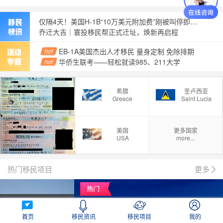
仅隔4天！美国H-1B“10万美元附加费”刚被叫停即遭上诉恢复，目前仍在征收！
乔迁大吉｜寰投移民帮正式迁址，焕新再启程
2026华侨生联考分数线出炉，四年首次降分！
EB-1A美国杰出人才移民 量身定制 免除排期
hot
6月30日就截止了，这件事再不做就晚了！
华侨生联考——轻松就读985、211大学
hot
美国留学生要遭罪了！
国际银行开户——不出国门，快速办理
hot
海量课程免费听，有钱人的烦恼一网打尽
希腊
圣卢西亚
经营管理签证新规官方32问全解读，3年缓冲期口径明确了
hot
Greece
Saint Lucia
美国
更多国家
USA
more...
热门移民项目
更多
首页
移民资讯
移民项目
我的