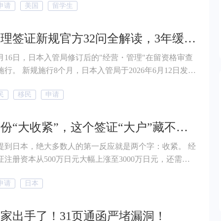
申请
美国
留学生
—废除沿用数十年的“D/S”（Duration of Status）无限
留制度，转而实行最长四年的固定留美期限。这意味着，
保持学籍就能无限期合法留在美国的时代，即将结束！
经营管理签证新规官方32问全解读，3年缓冲期口径明确了
10月16日，日本入管局修订后的"经营・管理"在留资格审查
行。 新规施行8个月，日本入管局于2026年6月12日发布
&A（共32问），有两个核心结论： 第一，3年缓冲期已有
民
移民
申请
径。2028年10月16日之前，已经持有经营管理签证的人
不会仅因不满足新标准而被拒绝。但缓冲期不是永久豁
8年10月16日之后的更新申请仍需满足新标准。 第二，过去
日本身份“大收紧”，这个签证“大户”藏不住了！
带，现在收窄了。常勤职员的范围、日语能力的认定方
提到日本，绝大多数人的第一反应就是两个字：收紧。 经
计划书的评估要求，这次32问全部给出了明确口径，以
证注册资本从500万日元大幅上涨至3000万日元，还需要
多就行"的操作空间在缩小。
员工、要求独立办公室；永住明确要求申请永住前需持有
申请
日本
的“5年签证”，1年、3年签持有者不能靠熬日子拿到永住资
.. 政策都在收紧，而有一个的签证的关注度越来越高！ 它就是
本技术・人文知识・国际业务签证，简称“技人国”签证。
家出手了！31页通函严堵漏洞！