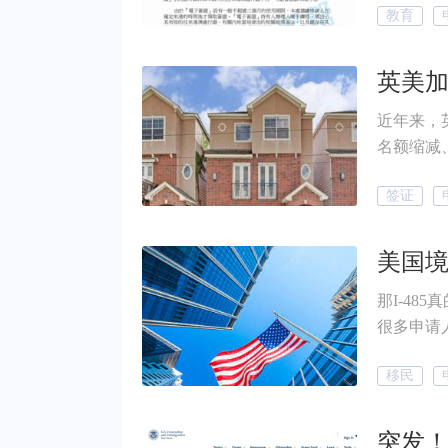
教育
批！
近年来，
名额缩减
在国外发
签证
这件事也变
学生该何
那I-4
很多申请
续递交。
移民