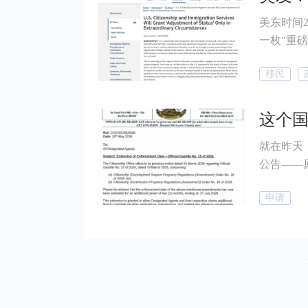
美东时间2
一枚“重磅
录。 其中明
移民
递交 I-
裁量权”
况”（Ext
身份调整
就在昨天
公告——
2026年
申请
的申请人
阿图入籍
测，调整