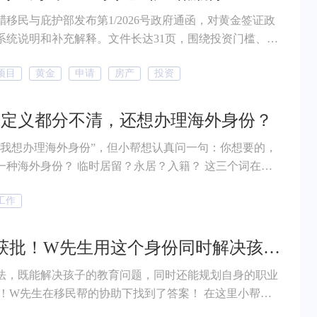
腊移民与庇护部发布第1/2026号政府通函，对黄金签证政
系统说明和补充解释。文件长达31页，围绕投资门槛、房
持有要求、房产置换以及出租限制等内容进行了进一步明
项目
黄金
申请
房产
投资
于正在关注希腊黄金签证的投资者而言，这份文件释放出多
注的信息。
种定义都分不清，还想办理海外身份？
“我想办理海外身份”，但小帮想认真问一句：你想要的，
一种海外身份？ 临时居留？永居？入籍？ 这三个词在身
咨询里出现率极高，却也是容易被混淆的概念。有人明明
工作
外身份，但是却不能享受和当地居民一样的待遇，这是为
2个月获批！W先生用这个身份同时解决孩子教育和自身发展问题！
法，既能解决孩子的教育问题，同时还能规划自身的职业
有！W先生在移民帮的协助下找到了答案！ 在这里小帮要
 移民帮客户W先生一家，香港高才通A类申请，正式获