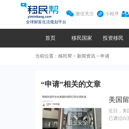



微信关注
小程序
全球财富生活规划平台
首页
移民国家
投资移民
当前位置：
移民帮
>
新闻资讯
>
申请
“申请”相关的文章
美国
近日，美
已通过白
《联邦公