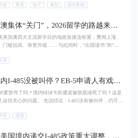
申请
香港
孩子
规划
成功案例
英美加澳集体“关门”，2026留学的路越来越窄，这个地方却在招手！
英美加澳四大主流留学目的地政策接连收紧，费用上涨、
、门槛抬高、审查升级…… 与此同时，“出国读书”和“留
展”之间的距离，也被迅速拉大。毕业后想留下来工作，
申请
得越来越难。 2026年美加英澳对留学生有多“严格”？留
去何从？赶紧跟着小帮一起往下看。
美国境内I-485没被叫停？EB-5申请人有戏？大家关心的答案都在这里！
85真的要暂停了吗？境内转绿卡的通道被彻底堵死了吗？这是
人迫切关心的问题。 先说结论：I-485没有被叫停，仍可继
申请
美国
突发！美国境内递交I-485政策重大调整，对EB-5双递交有哪些影响？