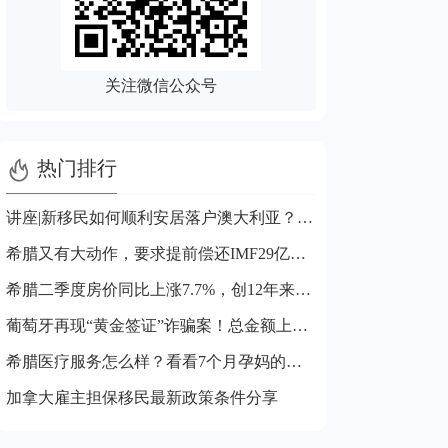
关注微信公众号

热门排行
讲座|新移民如何顺利安居落户澳大利亚？步骤及注意事项解读
希腊又有大动作，要求提前偿还IMF29亿贷款，对投资者有啥影响?
希腊二季度房价同比上涨7.7%，创12年来最高纪录
葡萄牙再现“黄金签证”诈骗案！总金额上亿！
希腊医疗服务怎么样？看看7个月孕妈的就医体验就知道了
加拿大雇主担保移民最新政策条件分享