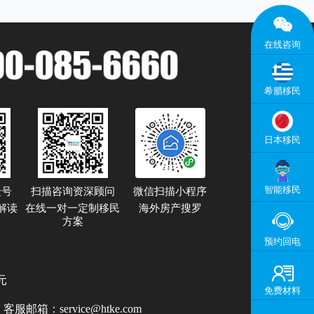

在线咨询
希腊移民
日本移民
智能移民
众号
扫描咨询资深顾问
微信扫描小程序
解读
在线一对一定制移民
海外房产搜罗

方案
预约回电

元
免费材料
1
客服邮箱：
service@htke.com