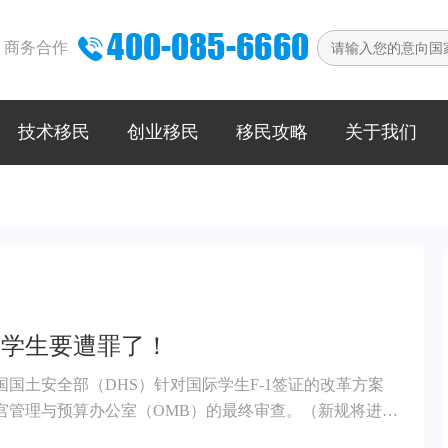

商务合作
技术移民
创业移民
移民攻略
关于我们
留学生要遭罪了！
国国土安全部（DHS）针对国际学生F-1签证的改革方案
宫管理与预算办公室（OMB）的最终审查。（新规将进入
报》公示阶段，开启30至60天的公众评议期后发布）其核