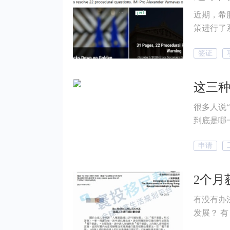
近期，希
策进行了
产类型、
签证
确。 对
个值得关
这三
很多人说
到底是哪
份规划的
申请
办理了海
什么？
有没有办
发展？ 
先恭喜：