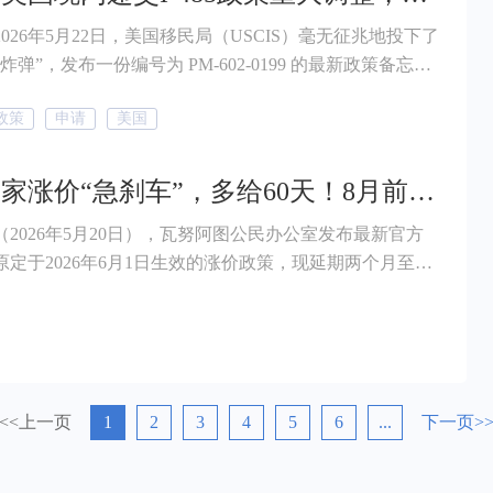
026年5月22日，美国移民局（USCIS）毫无征兆地投下了
炸弹”，发布一份编号为 PM-602-0199 的最新政策备忘
确指出：境内调整身份（Adjustment of Status，也就是
政策
申请
美国
485 申请绿卡）并不是申请人的“权利”，而是一种基于“自由
的特殊行政恩惠。未来将只有在“极端例外情
raordinary Circumstances）下，才会批准在美国境内的“境内
这个国家涨价“急刹车”，多给60天！8月前上车省下十几万！
”。
（2026年5月20日），瓦努阿图公民办公室发布最新官方
原定于2026年6月1日生效的涨价政策，现延期两个月至
8月1日起执行。 这意味着什么？ 原本想办理瓦努阿图身份
只剩10天左右锁定旧政价格，现在多出了60天。 当前瓦努
的最低投资门槛为8万美元起（捐赠方式），据业内预
后捐款金额将整体上调约2万美元。
<<上一页
1
2
3
4
5
6
...
下一页>