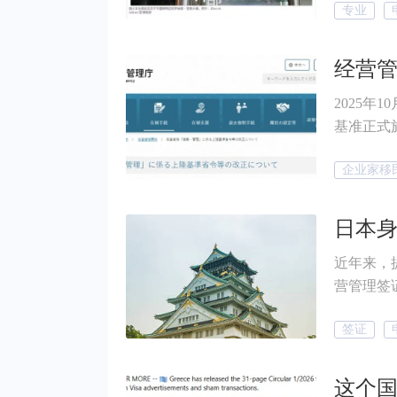
专业
心变革在于—
期合法居
以往只要
2025年
基准正式施
了官方Q
企业家移
明确官方口
更新时，
免，202
的模糊地
近年来，
式、事业
营管理签
往"差不
雇佣全职
签证
当前有效
格....
—— 日
这个国