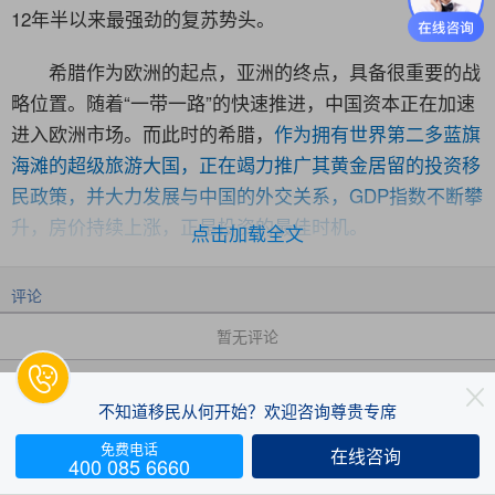
12年半以来最强劲的复苏势头。
希腊作为欧洲的起点，亚洲的终点，具备很重要的战
略位置。随着“一带一路”的快速推进，中国资本正在加速
进入欧洲市场。而此时的希腊，
作为拥有世界第二多蓝旗
海滩的超级旅游大国，正在竭力推广其黄金居留的投资移
民政策，并大力发展与中国的外交关系，GDP指数不断攀
升，房价持续上涨，正是投资的最佳时机。
点击加载全文
希腊房价、房租连续上涨
评论
经济危机期间，希腊经济萎缩了将近四分之一，而受
暂无评论
到冲击最大的就是房地产行业。近几年，得益于经济的好

转和外国投资者兴趣的增长，希腊房地产市场的复苏势头

不知道移民从何开始？欢迎咨询尊贵专席
强劲。因受黄金签证的积极影响，越来越多的投资者将目
免费电话
光投向了购买希腊房产拿海外身份。其中，住宅类房产和
在线咨询


400 085 6660
评论
赞
收藏
商业类房产最受投资者欢迎。