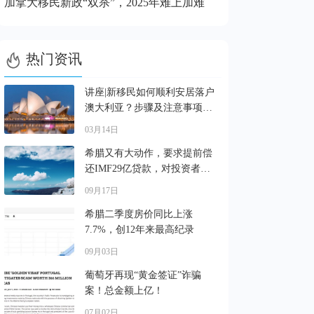
加拿大移民新政“双杀”，2025年难上加难

热门资讯
讲座|新移民如何顺利安居落户
澳大利亚？步骤及注意事项解
读
03月14日
希腊又有大动作，要求提前偿
还IMF29亿贷款，对投资者有
啥影响?
09月17日
希腊二季度房价同比上涨
7.7%，创12年来最高纪录
09月03日
葡萄牙再现“黄金签证”诈骗
案！总金额上亿！
07月02日