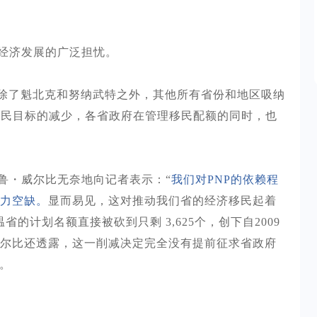
经济发展的广泛担忧。
是除了魁北克和努纳武特之外，其他所有省份和地区吸纳
年移民目标的减少，各省政府在管理移民配额的同时，也
鲁・威尔比无奈地向记者表示：
“
我们对
PNP的依赖程
力空缺。
显而易见，这对推动我们省的经济移民起着
省的计划名额直接被砍到只剩 3,625个，创下自2009
尔比还透露，这一削减决定完全没有提前征求省政府
。