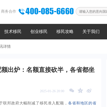

商务合作
技术移民
创业移民
移民攻略
关于我们
讯详情
划配额出炉：名额直接砍半，各省都坐



2025-01-26 20:00
于联邦政府大幅削减了移民准入配额，
各省和地区的省