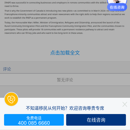
点击加载全文
评论
暂无评论
RCIP项目类似之前的北方小镇RNIP移民项目，新试点计
划包括了之前RNIP项目的几乎所有11个小镇。在此基础

上，曼省和BC省又各自增加了一个小镇名额， 也增加了

不知道移民从何开始？欢迎咨询尊贵专席
新科舍省的一个小镇。
免费电话
在线咨询


400 085 6660
评论
两大新试点
2025年1月31日正式上线，并发布了14个参与
赞
收藏
社区名单。