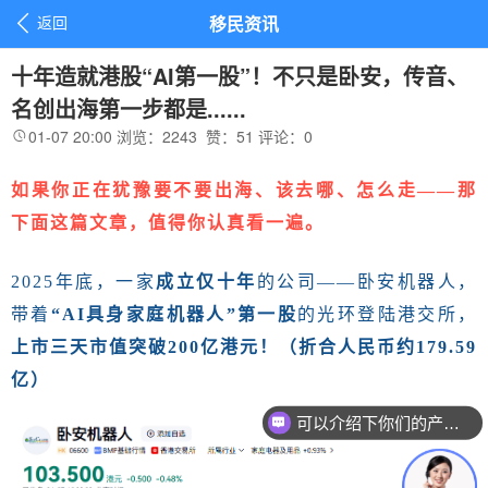

返回
移民资讯
十年造就港股“AI第一股”！不只是卧安，传音、
名创出海第一步都是......
01-07 20:00
浏览：2243
赞：
51
评论：
0

如果你正在犹豫要不要出海、该去哪、怎么走
——那
下面这篇文章，值得你认真看一遍。
2025年底，一家
成立仅十年
的公司
——卧安机器人，
带着
“AI具身家庭机器人”第一股
的光环登陆港交所，
上市三天市值突破
200亿港元！（折合人民币约179.59
亿）
可以介绍下你们的产品么？