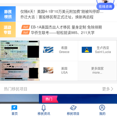
仅隔4天！美国H-1B“10万美元附加费”刚被叫停即遭上诉恢复，目前仍在征收！
乔迁大吉｜寰投移民帮正式迁址，焕新再启程
2026华侨生联考分数线出炉，四年首次降分！
EB-1A美国杰出人才移民 量身定制 免除排期
hot
6月30日就截止了，这件事再不做就晚了！
华侨生联考——轻松就读985、211大学
hot
美国留学生要遭罪了！
国际银行开户——不出国门，快速办理
hot
海量课程免费听，有钱人的烦恼一网打尽
希腊
圣卢西亚
经营管理签证新规官方32问全解读，3年缓冲期口径明确了
hot
Greece
Saint Lucia
美国
更多国家
USA
more...
热门移民项目
更多
首页
移民资讯
移民项目
我的