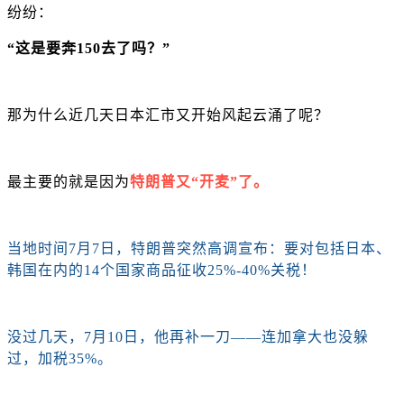
纷纷：
“这是要奔150去了吗？”
那为什么近几天日本汇市又开始风起云涌了呢？
最主要的就是因为
特朗普又
“开麦”了。
当地时间
7月7日，特朗普突然高调宣布：要对包括日本、
韩国在内的14个国家商品征收25%-40%关税！
没过几天，
7月10日，他再补一刀——连加拿大也没躲
过，加税35%。