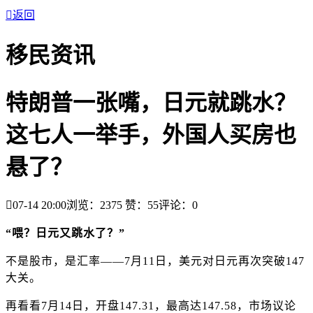

返回
移民资讯
特朗普一张嘴，日元就跳水？
这七人一举手，外国人买房也
悬了？

07-14 20:00
浏览：2375
赞：
55
评论：
0
“喂？日元又跳水了？”
不是股市，是汇率
——
7月11日，美元对日元再次突破147
大关
。
再看看
7月14日，开盘147.31，最高达147.58，市场议论