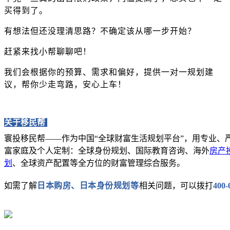
买得到了。
有想法但还没理清思路？不确定该从哪一步开始？
赶紧来找小帮聊聊吧！
我们会根据你的预算、需求和偏好，提供
一对一规划建
议
，帮你少走弯路，安心上车！
关于移民帮
寰投移民帮——作为中国“全球财富生活规划平台”，用专业、
富家庭及个人定制：全球身份规划、国际教育咨询、海外
房产
划
、全球资产配置等全方位的财富管理综合服务。
日本购房、日本身份规划
等
如需了解
相关问题，可以拨打
400-