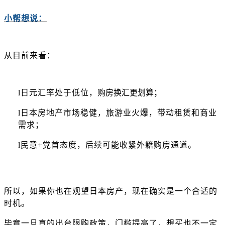
小帮想说：
从目前来看：
l
日元汇率处于低位
，
购房换汇更划算
；
l
日本房地产市场稳健，
旅游业火爆，带动租赁和商业
需求
；
l
民意
+党首态度，后续可能收紧外籍购房通道。
所以，如果你也在观望日本房产，
现在确实是一个合适的
时机。
毕竟一旦真的出台限购政策，门槛提高了，想买也不一定