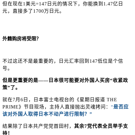
但在现在
1美元=147日元的情况下，你能换到
1.47亿日
元
，直接多了
1700万日元
。
外籍购房将受限？
不过这还不是最重要的，
日元汇率
回到
147低位是个信
号
。
但是更重要的是
——日本很可能要对外国人买房“收紧政
策”了。
就在
7月6日，日本富士电视台的《星期日报道 THE
PRIME》节目现场，主持人直接抛出灵魂拷问：
“
是否应
该对外国人取得日本不动产进行限制？”
结果除了日本共产党党首田村，
其余
7党代表全员举手支
持！