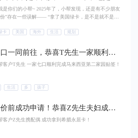
仅是英美的申请人，全球的富豪们也
 2025年了，小帮发现，还是有不少朋友
了！这是怎么回事？小小地中海国家到底有什么吸引力，
一些误解—— “拿了美国绿卡，是不是就不是中
扒一扒吧~
国人了？” “移民了，是不是就得长期定居国外，和国内说再见？”
绿卡
美国
海外
生活
规划
一家七口一同前往，恭喜T先生一家顺利完成马来西亚第二家园贴签！
恭喜移民帮客户T先生 一家七口顺利完成马来西亚第二家园贴签！
生活
多
孩子
抢在涨价前成功申请！恭喜Z先生夫妇成功拿到希腊永居卡！
恭喜移民帮客户Z先生携配偶 成功拿到希腊永居卡！