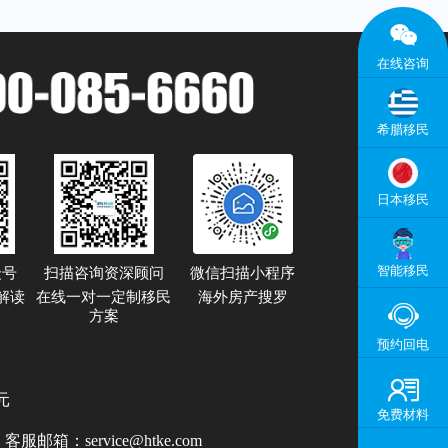

在线咨询
希腊移民
日本移民
智能移民
众号
扫描咨询资深顾问
微信扫描小程序
解读
在线一对一定制移民
海外房产搜罗

方案
预约回电

元
免费材料
1
客服邮箱：
service@htke.com