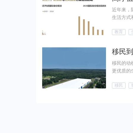
近年来，
生活方式
资的趋势，成为许
教育
的《20
析这一现象背后的原
活方式、
值人群的
移民的动
型。无论
更优质的
全面展现
什么考虑
的新趋势
移民