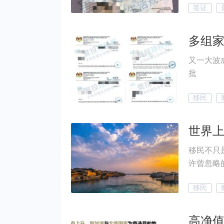
签证
又一大波
批
移民
移民不只
许曾忽略
比，吸引
移民
一个家庭