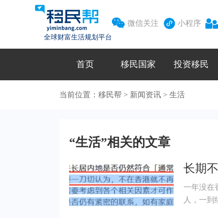



微信关注
小程序
全球财富生活规划平台
首页
移民国家
投资移民
当前位置：
移民帮
>
新闻资讯
>
生活
“生活”相关的文章
一年没在香港
人，一到续签节点
方式获得