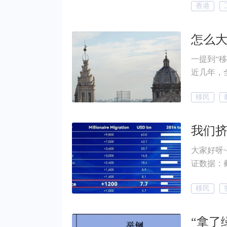
香港
性居住于香港”。 先给你一个结论：不
上，港府
香港入境
怎么
你和香港
一提到“
没有办法长期在港居
近几年，
排、工作
的“理想目的地”！ 根据国际移民组织
关联」。 那港府会综合考虑哪些因素？不常居港还有哪些续签加分
移民
移民报告
小妙招？
年，全球共
占全球移民总数的31%！
话总结： 身份含金量高、申根国出行自由、生活环境舒适、教育资
大家好呀~我是你们的
源优越、
证数据：截
低！ 接下来，小帮就带你看看—— 为什么欧洲，正成为全球移民
稳坐上欧洲投资移
新趋势
移民
长期稳居
份，位居第四
份含金量