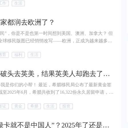
工作
生活
常在港 ≠ 续签失败。 事实
对“通常性居住”的理解，远比很多人想象中要灵活得多。
处真正看的，从来不是你在港住了多少个夜晚，而是——
大家都润去欧洲了？
之间，是否还保持着真实、持续、可被证明的联系。 如果
移民”，你是不是也第一时间想到美国、澳洲、加拿大？ 但
住怎么办？ 其实可以通过家人居港、住房安
全球移民版图已经悄悄改写——欧洲，正成为越来越多人
关系、协会或社区参与等方式，建立你与香港之间的「强
（IOM）发布的《2024年世界
教育
福利
生活
》显示，过去50年，全球国际移民人数持续上升。到2020
赶紧跟着小帮一起往下看
有约2.81亿人生活在他国，其中欧洲接纳了8700万人，
 为什么越来越多人都在润去欧洲了？ 一句
我们挤破头去英美，结果英美人却跑去了这个小国！
小帮！ 最近，希腊移民局公布了最新黄金签
移民不移居，不影响国内的生活与安排，最重要是门槛还
至2025年6月，希腊共收到了16,322份永久居留申请，稳
民的“头把交椅”。 值得注意的是，数据显示除了
签证
黄金
希腊
生活
投资
第一的中国申请人之外，来自英国的申请数量达到680
，美国紧随其后，501份申请。 要知道英美大国的身
可高了，多少人挤破脑袋都想去，而如今，他们居然加速
“拿了绿卡就不是中国人”？2025年了还是有很多人把这些混为一谈！