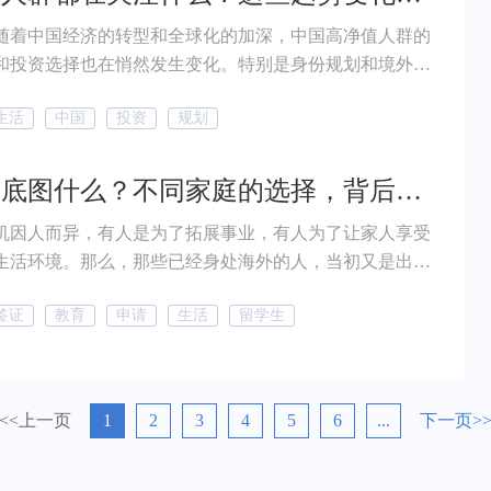
随着中国经济的转型和全球化的加深，中国高净值人群的
和投资选择也在悄然发生变化。特别是身份规划和境外投
多人关注的焦点。 今天，我们结合胡润近日发布
生活
中国
投资
规划
25中国高净值人群品质生活报告》中的相关数据，为大家解
因和趋势。 报告旨在揭示中国高净值人群的生
消费习惯以及品牌认知的变化与偏好，力图描绘中国高净
移民到底图什么？不同家庭的选择，背后却是相同的目标
生活形态变化，涉及了从物质消费到精神追求的多维度转
机因人而异，有人是为了拓展事业，有人为了让家人享受
是境外移居、投资选择，还是日常消费、子女教育，报告
生活环境。那么，那些已经身处海外的人，当初又是出于
了高净值人群在财富管理、生活品质提升以及未来规划上
选择移民的呢？
，为理解这一群体的需求和逻辑提供了重要参考。
签证
教育
申请
生活
留学生
<<上一页
1
2
3
4
5
6
...
下一页>