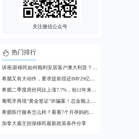
关注微信公众号

热门排行
讲座|新移民如何顺利安居落户澳大利亚？步骤及注意事项解读
希腊又有大动作，要求提前偿还IMF29亿贷款，对投资者有啥影响?
希腊二季度房价同比上涨7.7%，创12年来最高纪录
葡萄牙再现“黄金签证”诈骗案！总金额上亿！
希腊医疗服务怎么样？看看7个月孕妈的就医体验就知道了
加拿大雇主担保移民最新政策条件分享