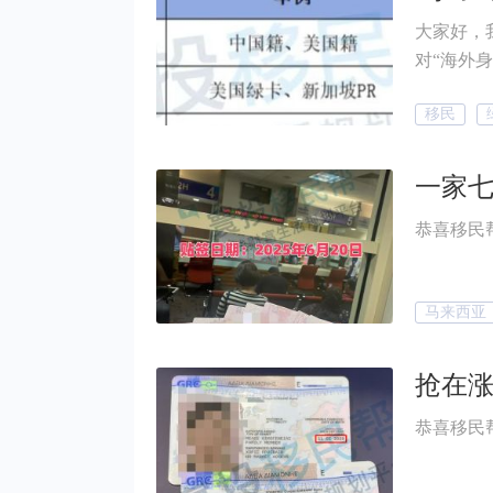
抢购希腊黄金签证？ 而且不仅
大家好，我是你们的小帮~
盯上希腊
对“海外身份”存在
跟小帮来
移民
马来西亚