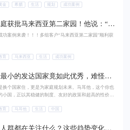
黄金
希腊
生活
规划
成功案例
多组家庭获批马来西亚第二家园！他说：“想给家人一个慢下来的家！”
成功案例来袭！！！多组客户“马来西亚第二家园”顺利获
教育
马来西亚
生活
成功案例
世界上最小的发达国家竟如此优秀，难怪移民都选「他」！
是换个国家住，更是为家庭规划未来。马耳他，这个你也
的小国，正以其稳健的制度、友好的政策和超高的性价
越来越多有远见的家庭。它所带来的身份价值，却能撬动
教育
马耳他
生活
中国
的教育布局、资产传承和生活品质。
高净值人群都在关注什么？这些趋势变化告诉你答案