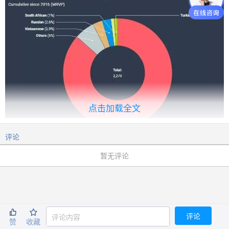
点击加载全文
评论
暂无评论
为什么越来越多中国家庭选择马耳他？


一步到位四代拿身份
评论
赞
收藏