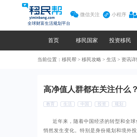



微信关注
小程序
全球财富生活规划平台
首页
移民国家
投资移民
当前位置：
移民帮
>
移民攻略
>
生活
>
资讯详
高净值人群都在关注什么
教育
生活
中国
投资
规划
近年来，随着中国经济的转型和全球
悄然发生变化。特别是身份规划和境外投