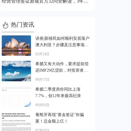
经营管理签证新规官方32问全解读，3年缓冲期口径明确了

热门资讯
讲座|新移民如何顺利安居落户
澳大利亚？步骤及注意事项解
读
03月14日
希腊又有大动作，要求提前偿
还IMF29亿贷款，对投资者有
啥影响?
09月17日
希腊二季度房价同比上涨
7.7%，创12年来最高纪录
09月03日
葡萄牙再现“黄金签证”诈骗
案！总金额上亿！
07月02日