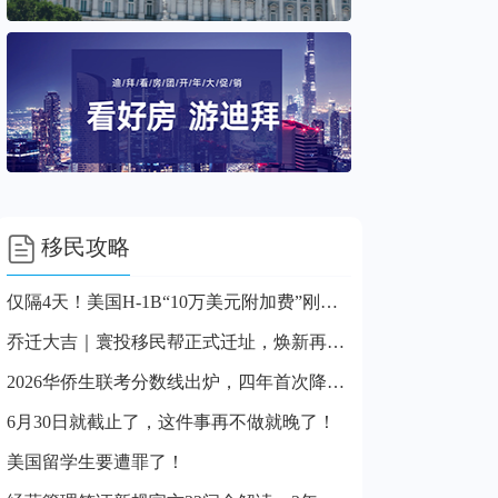

移民攻略
仅隔4天！美国H-1B“10万美元附加费”刚被叫停即遭上诉恢复，目前仍在征收！
乔迁大吉｜寰投移民帮正式迁址，焕新再启程
2026华侨生联考分数线出炉，四年首次降分！
6月30日就截止了，这件事再不做就晚了！
美国留学生要遭罪了！