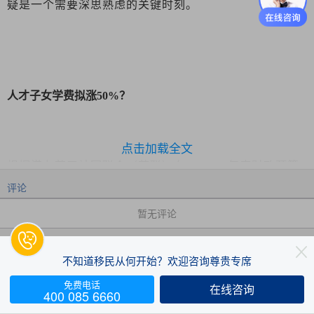
疑是一个需要深思熟虑的关键时刻。
人才子女学费拟涨
50%？
点击加载全文
根据港九劳工社团联会（劳联）在
2025-26年度财政预算
评论
案中的建议，政府可能会对持有受养人签证的学生实施
“分层学费”政策，向他们收取比其他本地生高50%的学
暂无评论
费。目前本地大学本科生的学费为44,500港币/年，若政

策实施，来港人才子女的学费将增至66,750港币/年，增

不知道移民从何开始？欢迎咨询尊贵专席
加了22,250港币。但相比非本地生的学费（高达16
免费电话
在线咨询


万-21.8万港币/年），66,750港币仍然是较低的水平。
400 085 6660
评论
赞
收藏