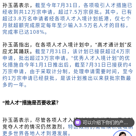
孙玉菡表示，
截至今年
7月31日，各项吸引人才措施已
经收到共12万宗申请，超过7.5万宗获批。其中，已有
超过3.8万名申请者经各项人才入境计划抵港，仅七个
月就超额完成原定每年至少输入3.5万名人才的目标，
完成率已达108%。
孙玉菡指出，在各项人才入境计划中，
“高才通计划”反
应尤其踊跃。
截至
7月31日，该计划已接获超过4万宗
申请，批出超过3万宗申请。“优秀人才入境计划”的优
化措施自今年1月1日推出后，截至7月31日已接获约4
万宗申请，由于采取计分制，处理申请需要时间，至今
约1万宗申请已经获批，是该计划推出以来获批宗数最
多的一年。
“抢人才”措施是否要收紧？
孙玉菡表示，尽管各项人才入境计划反应热烈，但全球
可以介绍下你们的产品么？
竞夺人才的情况仍然激烈，
特区政府仍需继续积极吸纳
更多世界各地人才到港发展。