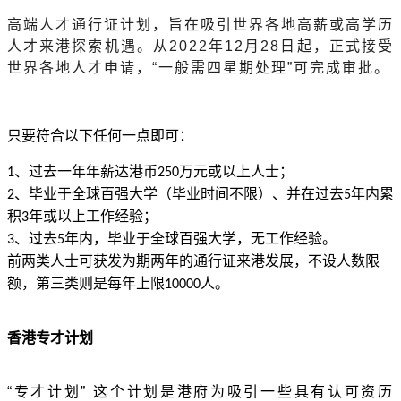
高端人才通行证计划，旨在吸引世界各地高薪或高学历
人才来港探索机遇。从
2022年12月28日起，正式接受
世界各地人才申请，“一般需四星期处理”可完成审批。
只要符合以下任何一点即可：
、过去一年年薪达港币
万元或以上人士；
1
250
、毕业于全球百强大学（毕业时间不限）、并在过去
年内累
2
5
积
年或以上工作经验；
3
、过去
年内，毕业于全球百强大学，无工作经验。
3
5
前两类人士可获发为期两年的通行证来港发展，不设人数限
额，第三类则是每年上限
人。
10000
香港专才计划
“专才计划” 这个计划是港府为吸引一些具有认可资历