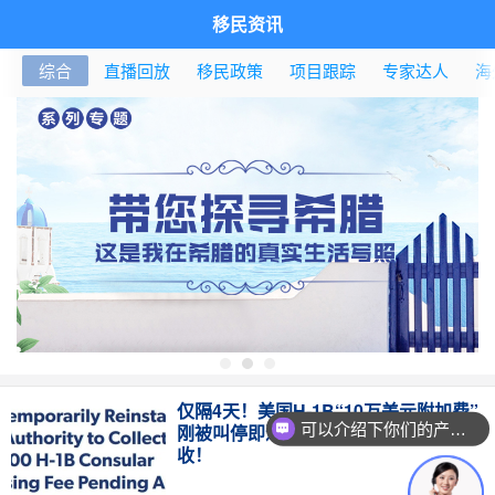
移民资讯
综合
直播回放
移民政策
项目跟踪
专家达人
海
仅隔4天！美国H-1B“10万美元附加费”
可以介绍下你们的产品么？
刚被叫停即遭上诉恢复，目前仍在征
收！