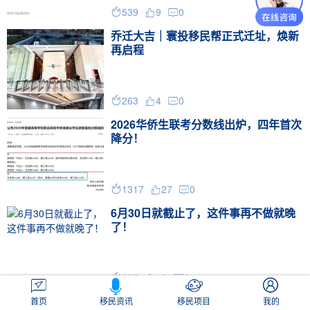
539
9
0



乔迁大吉｜寰投移民帮正式迁址，焕新
再启程
263
4
0



2026华侨生联考分数线出炉，四年首次
降分！
1317
27
0



6月30日就截止了，这件事再不做就晚
了！
667
12
0



美国留学生要遭罪了！
首页
移民资讯
移民项目
我的