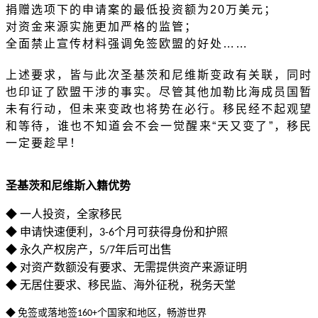
捐赠选项下的申请案的最低投资额为
20万美元；
对资金来源实施更加严格的监管；
全面禁止宣传材料强调免签欧盟的好处
……
上述要求，皆与此次圣基茨和尼维斯变政有关联，同时
也印证了欧盟干涉的事实。尽管其他加勒比海成员国暂
未有行动，但未来变政也将势在必行。移民经不起观望
和等待，谁也不知道会不会一觉醒来
“天又变了”，移民
一定要趁早！
圣基茨和尼维斯入籍优势
一人投资，全家移民
◆
申请快速便利，
个月可获得身份和护照
◆
3-6
永久产权房产，
年后可出售
◆
5/7
对资产数额没有要求、无需提供资产来源证明
◆
无居住要求、移民监、海外征税，税务天堂
◆
免签或落地签
个国家和地区，畅游世界
◆
160+