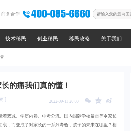

商务合作
技术移民
创业移民
移民攻略
关于我们
情
家长的痛我们真的懂！
资



2022-09-11 20:00
绕着双减、学历内卷、中考分流、国内国际学校暴雷等令家长
初衷，而变成了对家长的一系列考验，孩子的未来在哪里？相