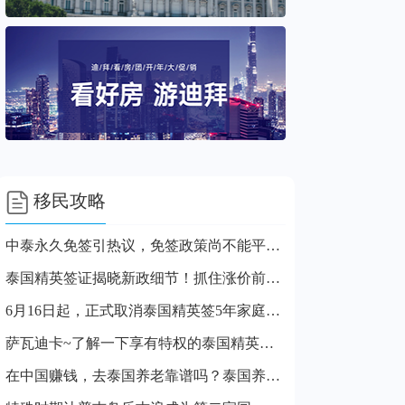

移民攻略
中泰永久免签引热议，免签政策尚不能平替精英签
泰国精英签证揭晓新政细节！抓住涨价前最后申请时机
6月16日起，正式取消泰国精英签5年家庭版，预计10月还有重大改革
萨瓦迪卡~了解一下享有特权的泰国精英签证
在中国赚钱，去泰国养老靠谱吗？泰国养老签是永居吗?可享受什么福利?