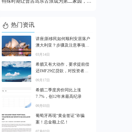
特殊时期让普吉岛乐古浪成为第二家园，高性价比、景观美、户型好！

热门资讯
讲座|新移民如何顺利安居落户
澳大利亚？步骤及注意事项解
读
03月14日
希腊又有大动作，要求提前偿
还IMF29亿贷款，对投资者有
啥影响?
09月17日
希腊二季度房价同比上涨
7.7%，创12年来最高纪录
09月03日
葡萄牙再现“黄金签证”诈骗
案！总金额上亿！
07月02日