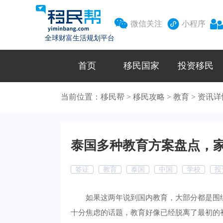



微信关注
小程序
全球财富生活规划平台
首页
移民国家
投资移民
当前位置：
移民帮
>
移民攻略
>
教育
>
资讯详
泰国多种教育方案盘点，
签证
教育
泰国
中国
学校
投
如果这两年说到国内教育，大部分都是围
十分焦虑的话题，教育好像已经脱离了最初的