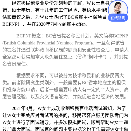
经过移民帮专业身份规划师的了解，W女士自身条件不
错，硕士学历，有十几年的工作经验，英语水平4级，综合评
估和商议之后，为W女士匹配了BC省雇主担保项目（简称
BCPNP），并在2020年7月收到雇主offer。
▏BCPNP概念：BC省省提名移民计划，英文简称BCPNP
(British Columbia Provincial Nominee Program)。一旦获得该省
的提名并通过联邦政府移民局的健康和安全性检查后，申请人
全家都可获得加拿大永久居住签证（俗称“枫叶卡”），并到提
名省份居住。
▏
根据要求不同，可以被分为技术移民和商业移民两大
类。前者除研究生类别外，一般需要有BC省本地雇主的担保
和推荐方能申请，后者一般需要申请人有一定的个人资产、高
层管理经验，以及英文语言能力，并能促进当地经济的发展。
2021年3月，W女士成功收到移民官电话面试通知，为了
让W女士完美应对面试官的提问，移民帮客户服务团队专门为
W女士进行了面试辅导，并多次模拟面试，顺利帮助W女士通
过加拿大面试。面试官的问题主要包括这份工作需要W女士做