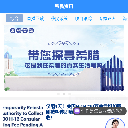
移民资讯
综合
直播回放
移民政策
项目跟踪
专家达人
海
可以介绍下你们的产品么？
仅隔4天！美国H-1B“10万美元附加费”
你们是怎么收费的呢？
刚被叫停即遭上诉恢复，目前仍在征
收！