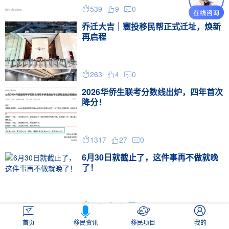
539
9
0



乔迁大吉｜寰投移民帮正式迁址，焕新
再启程
263
4
0



2026华侨生联考分数线出炉，四年首次
降分！
1317
27
0



6月30日就截止了，这件事再不做就晚
了！
667
12
0



美国留学生要遭罪了！
首页
移民资讯
移民项目
我的