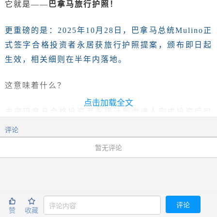
它就是
——
巴拿马旅行护照！
更重磅的是：
2025年10月28日，巴拿马总统Mulino正
式签字合格投资者永居获旅行护照提案，颁布即日起
生效，相关细则在半年内落地。
这意味着什么？
点击加载全文
未来巴拿马
合格投资者永居计划申请人
完成投资后可
获得
“巴拿马永居身份+国民身份ID+旅行护照”三大证
评论
件
的时代开启。
暂无评论
*合格投资者及其家属在获得巴拿马永久居留权后，
半年方可
申请旅行护照。


评论
那么，巴拿马在哪儿？它的身份有什么优势？巴拿马
赞
收藏