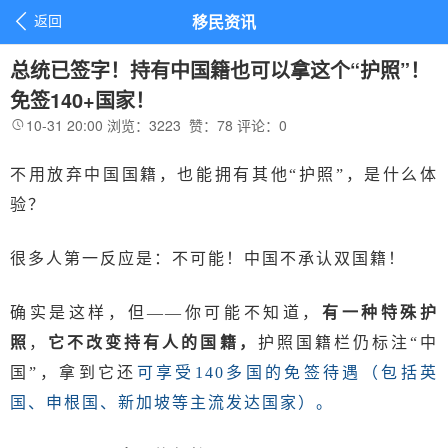

返回
移民资讯
总统已签字！持有中国籍也可以拿这个“护照”！
免签140+国家！
10-31 20:00
浏览：3223
赞：
78
评论：
0

不用放弃中国国籍，也能拥有其他
“护照”，是什么体
验？
很多人第一反应是：不可能！中国不承认双国籍！
确实是这样，但
——你可能不知道，
有一种特殊护
照
，
它
不改变持有人的国籍
，
护照国籍栏仍标注
“中
国”，拿到它还
可享受
140多国的免签待遇（包括英
国、申根国、新加坡等主流发达国家）。