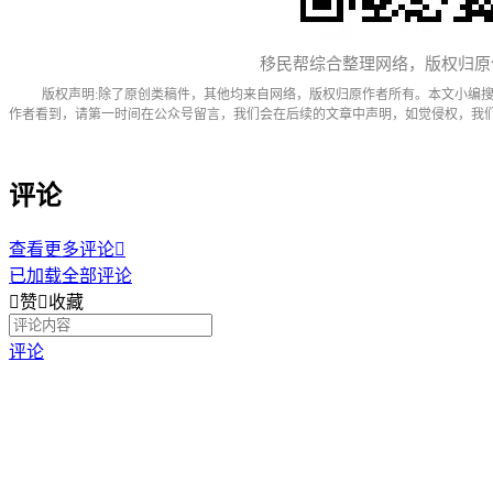
移民帮综合整理网络，版权归原
版权声明:除了原创类稿件，其他均来自网络，版权归原作者所有。本文小编
作者看到，请第一时间在公众号留言，我们会在后续的文章中声明，如觉侵权，我
评论
查看更多评论

已加载全部评论

赞

收藏
评论
不知道移民从何开始？欢迎咨询尊贵专席
免费电话
400 085 6660
在线咨询

