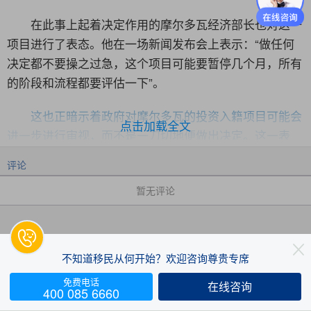
在此事上起着决定作用的摩尔多瓦经济部长也对这一
项目进行了表态。他在一场新闻发布会上表示：“做任何
决定都不要操之过急，这个项目可能要暂停几个月，所有
的阶段和流程都要评估一下”。
这也正暗示着政府对摩尔多瓦的投资入籍项目可能会
点击加载全文
进一步进行审视，而不是一刀切地便做出决定。这一表
态，也让外界认为这个项目可能能够活下来。
评论
而摩尔多瓦经济部长的表态也是基于摩尔多瓦投资入
暂无评论
籍项目的现状进行考虑的。他表示：“摩尔多瓦仍有34份
申请在审，这些申请也可能给国家带来460万欧元的收

入。而任何取消合同的行为则会让摩尔多瓦付出几百万欧

不知道移民从何开始？欢迎咨询尊贵专席
元的代价，对国家声誉造成伤害。所以，
应该研究清楚谁
免费电话
才是项目的最终受益人
。”
在线咨询


400 085 6660
评论
赞
收藏