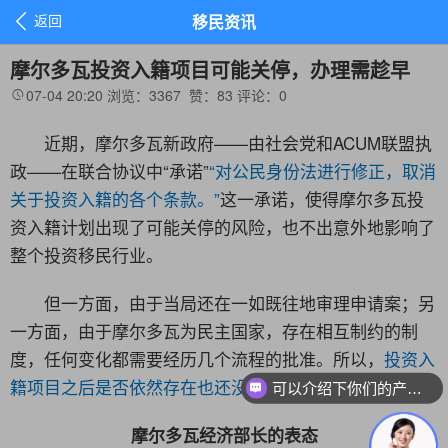

返回
移民资讯
摩尔多瓦投资入籍项目可能关停，办理需趁早
07-04 20:20
浏览：3367
赞：
83
评论：
0

近期，摩尔多瓦新政府——由社会党和ACUM联盟执
政——在联合协议中“承诺”
“对公民身份法进行修正，取消
关于投资入籍的各个条款。”
这一承诺，使得摩尔多瓦投
资入籍计划出现了可能关停的风险，也不出意外地影响了
整个投资移民行业。
但一方面，由于当局还在一如既往地审理申请案；另
一方面，由于摩尔多瓦为民主国家，存在相互制约的制
度，任何变化都需要经历几个流程的批准。所以，
投资入
籍项目之后是否依然存在也还没有最终定论。
可以介绍下你们的产品么？
摩尔多瓦经济部长的表态